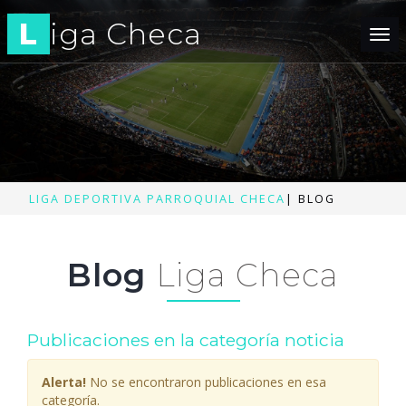
L
iga Checa
Tog
nav
LIGA DEPORTIVA PARROQUIAL CHECA
|
BLOG
Blog
Liga Checa
Publicaciones en la categoría noticia
Alerta!
No se encontraron publicaciones en esa
categoría.