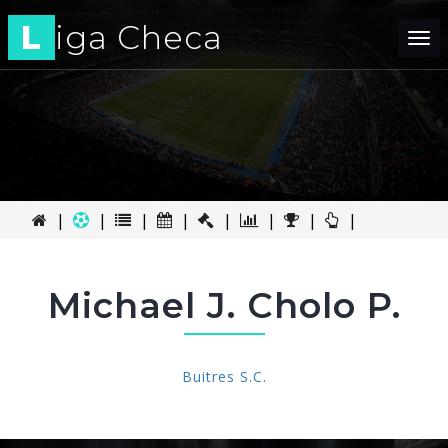
L
iga Checa
Tog
nav
|
|
|
|
|
|
|
|
Michael J. Cholo P.
Buitres S.C.