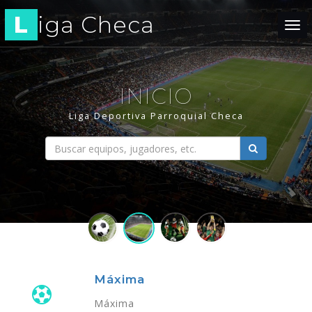
L
iga Checa
Tog
navi
INICIO
Liga Deportiva Parroquial Checa
Máxima
Máxima