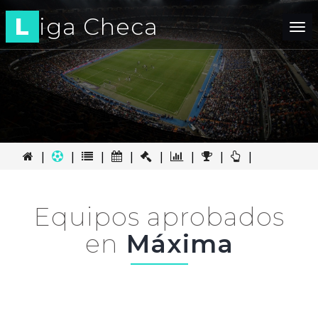
L
iga Checa
Tog
nav
|
|
|
|
|
|
|
|
Equipos aprobados
en
Máxima